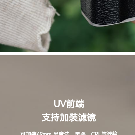
UV前端
支持加装滤镜
可加装49mm 黑魔法、黑柔、CPL等滤镜