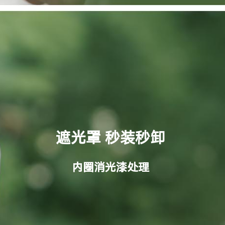
遮光罩 秒装秒卸
内圈消光漆处理