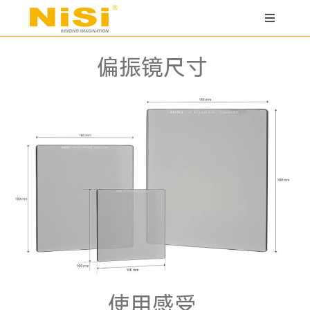
跳
过
Toggle
内
Navigati
容
相机镜头
偏振镜尺寸
电影镜头
电影滤镜系统
JetMag Pro 魔术快装
相机圆形滤镜
相机方镜系统
使用感受