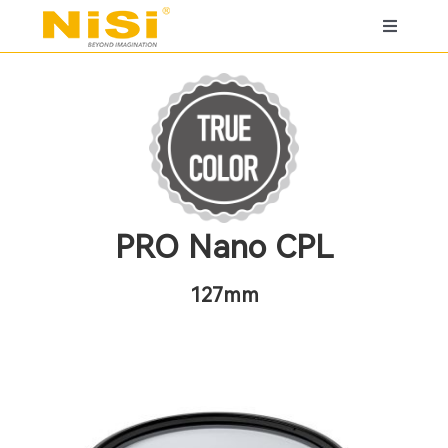
跳
过
Toggle
内
Navigati
容
相机镜头
电影镜头
电影滤镜系统
PRO Nano CPL
JetMag Pro 魔术快装
127mm
相机圆形滤镜
相机方镜系统