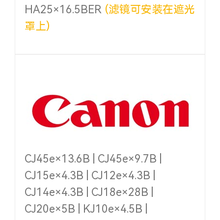
HA25×16.5BER
(滤镜可安装在遮光
罩上)
CJ45e×13.6B | CJ45e×9.7B |
CJ15e×4.3B | CJ12e×4.3B |
CJ14e×4.3B | CJ18e×28B |
CJ20e×5B | KJ10e×4.5B |