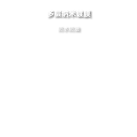
多层纳米镀膜
防水防油