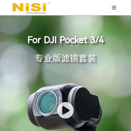
跳
过
Toggle
内
Navigati
容
相机镜头
For DJI Pocket 3/4
电影镜头
专业版滤镜套装
电影滤镜系统
JetMag Pro 魔术快装
相机圆形滤镜
相机方镜系统