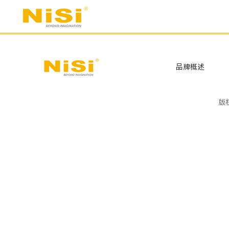
跳
过
内
容
品牌概述
版